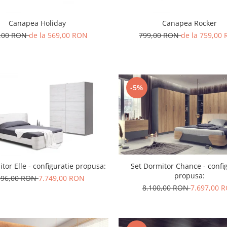
Canapea Holiday
Canapea Rocker
,00 RON
de la 569,00 RON
799,00 RON
de la 759,00
-5%
Set Dormitor Chance - confi
tor Elle - configuratie propusa:
propusa:
596,00 RON
7.749,00 RON
8.100,00 RON
7.697,00 