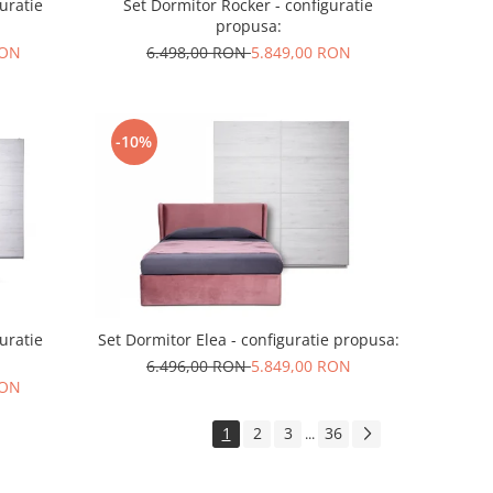
uratie
Set Dormitor Rocker - configuratie
propusa:
RON
6.498,00 RON
5.849,00 RON
-10%
uratie
Set Dormitor Elea - configuratie propusa:
6.496,00 RON
5.849,00 RON
RON
1
2
3
36
...