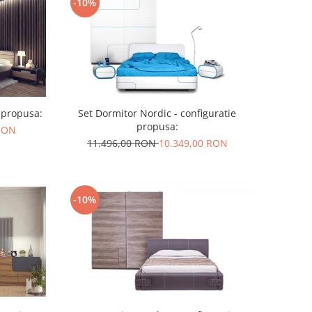
-10%
e propusa:
Set Dormitor Nordic - configuratie
propusa:
 RON
11.496,00 RON
10.349,00 RON
-10%