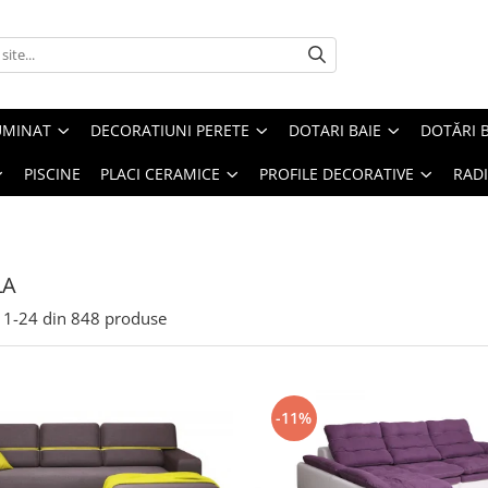
UMINAT
DECORATIUNI PERETE
DOTARI BAIE
DOTĂRI 
PISCINE
PLACI CERAMICE
PROFILE DECORATIVE
RAD
LA
1-
24
din
848
produse
-11%