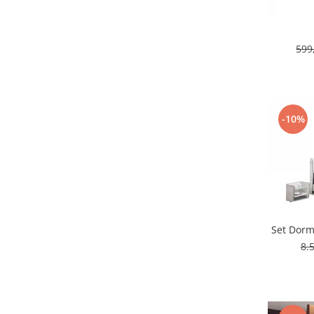
599
-10%
Set Dormi
8.