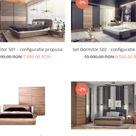
-5%
tor S01 - configuratie propusa:
Set Dormitor S02 - configurati
099,00 RON
7.699,00 RON
10.000,00 RON
9.500,00
-2%