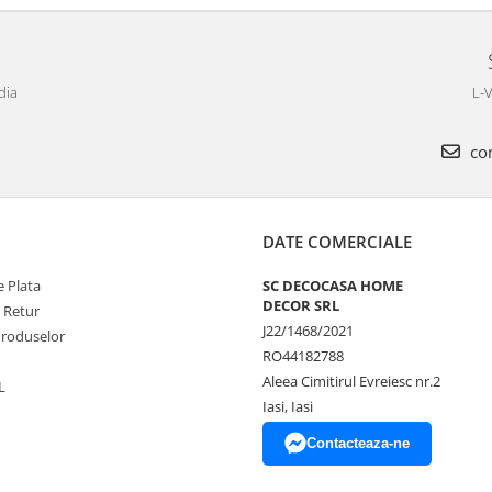
dia
L-V
com
DATE COMERCIALE
 Plata
SC DECOCASA HOME
DECOR SRL
e Retur
J22/1468/2021
Produselor
RO44182788
Aleea Cimitirul Evreiesc nr.2
L
Iasi, Iasi
Contacteaza-ne