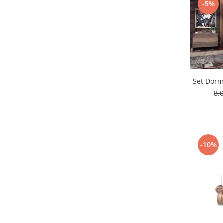
-5%
Set Dormi
8.
-10%