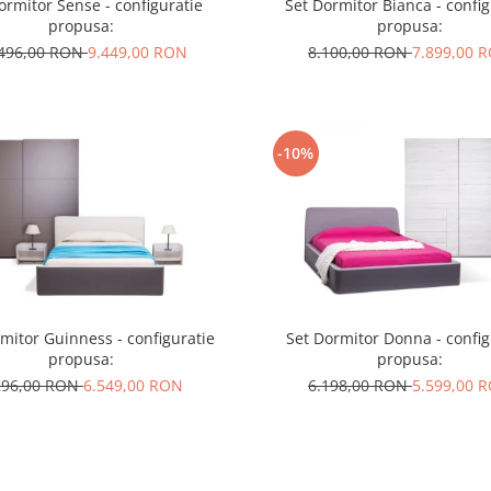
ormitor Sense - configuratie
Set Dormitor Bianca - config
propusa:
propusa:
.496,00 RON
9.449,00 RON
8.100,00 RON
7.899,00 
-10%
mitor Guinness - configuratie
Set Dormitor Donna - config
propusa:
propusa:
296,00 RON
6.549,00 RON
6.198,00 RON
5.599,00 