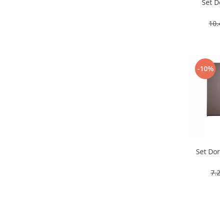
Set D
10
-10%
Set Dor
7.