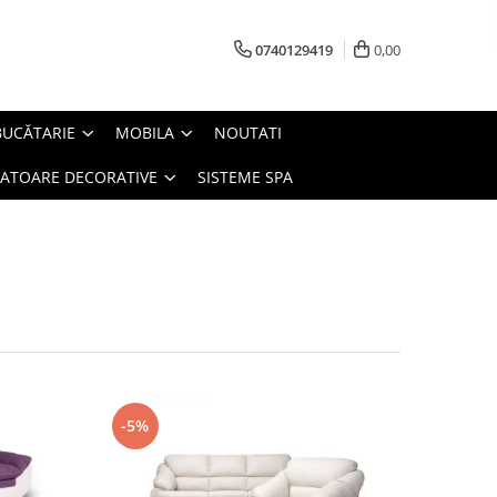
0740129419
0,00
BUCĂTARIE
MOBILA
NOUTATI
IATOARE DECORATIVE
SISTEME SPA
-5%