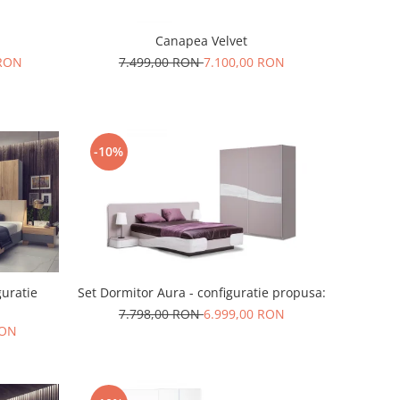
Canapea Velvet
 RON
7.499,00 RON
7.100,00 RON
-10%
guratie
Set Dormitor Aura - configuratie propusa:
7.798,00 RON
6.999,00 RON
RON