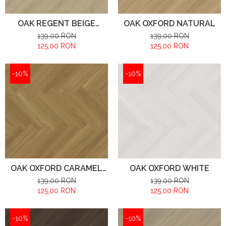
OAK REGENT BEIGE
OAK OXFORD NATURAL
HERRINGBONE
139,00 RON
139,00 RON
125,00 RON
125,00 RON
-10%
-10%
OAK OXFORD CARAMEL
OAK OXFORD WHITE
BROWN
139,00 RON
139,00 RON
125,00 RON
125,00 RON
-10%
-10%