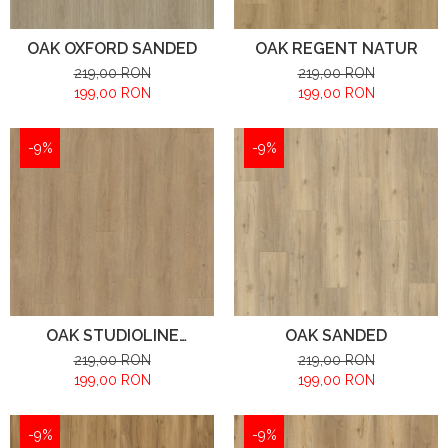
OAK OXFORD SANDED
OAK REGENT NATUR
219,00 RON
219,00 RON
199,00 RON
199,00 RON
-9%
-9%
OAK STUDIOLINE
OAK SANDED
NATURAL
219,00 RON
219,00 RON
199,00 RON
199,00 RON
-9%
-9%