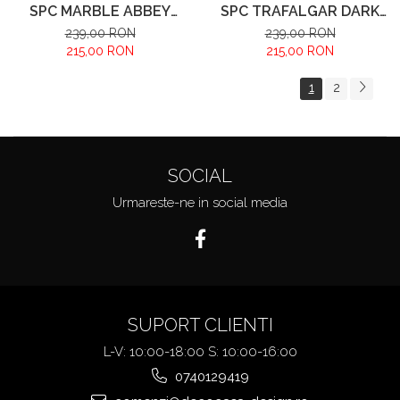
SPC MARBLE ABBEY
SPC TRAFALGAR DARK
WHITE
GREY
239,00 RON
239,00 RON
215,00 RON
215,00 RON
1
2
SOCIAL
Urmareste-ne in social media
SUPORT CLIENTI
L-V: 10:00-18:00 S: 10:00-16:00
0740129419