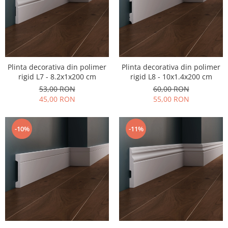
Plinta decorativa din polimer
Plinta decorativa din polimer
rigid L7 - 8.2x1x200 cm
rigid L8 - 10x1.4x200 cm
53,00 RON
60,00 RON
45,00 RON
55,00 RON
-10%
-11%