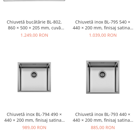
Chiuvetă bucătărie BL-802,
Chiuvetă inox BL-795 540 ×
860 × 500 × 205 mm, cuvă
440 × 200 mm, finisaj satinat,
stanga, finisaj satinat
cu valvă și sifon
1.249,00 RON
1.039,00 RON
Chiuvetă inox BL-794 490 ×
Chiuvetă inox BL-793 440 ×
440 × 200 mm, finisaj satinat,
440 × 200 mm, finisaj satinat,
cu valvă și sifon
cu valvă și sifon
989,00 RON
885,00 RON