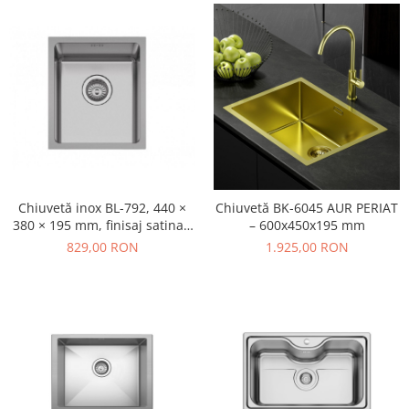
Chiuvetă inox BL-792, 440 ×
Chiuvetă BK-6045 AUR PERIAT
380 × 195 mm, finisaj satinat,
– 600x450x195 mm
cu valvă și sifon
829,00 RON
1.925,00 RON