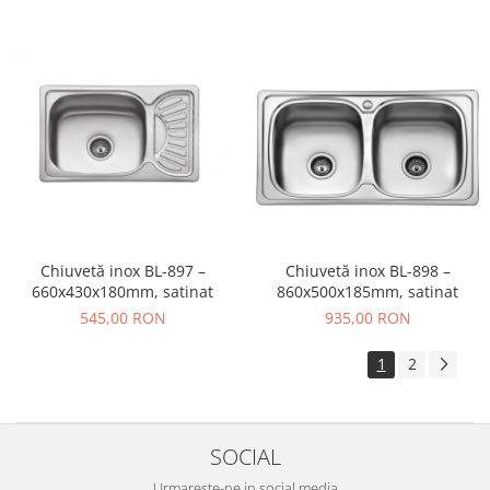
Chiuvetă inox BL-897 –
Chiuvetă inox BL-898 –
660x430x180mm, satinat
860x500x185mm, satinat
545,00 RON
935,00 RON
1
2
SOCIAL
Urmareste-ne in social media