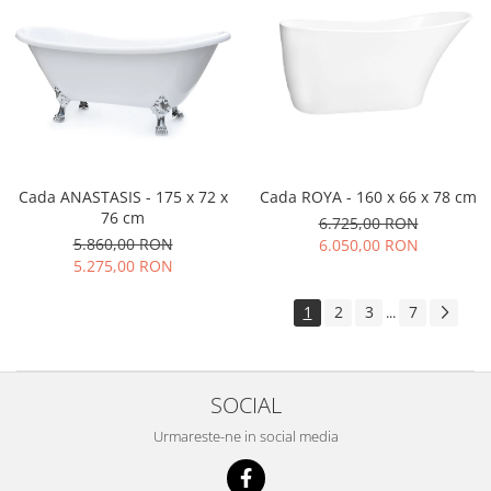
Cada ANASTASIS - 175 x 72 x
Cada ROYA - 160 x 66 x 78 cm
76 cm
6.725,00 RON
5.860,00 RON
6.050,00 RON
5.275,00 RON
1
2
3
7
...
SOCIAL
Urmareste-ne in social media