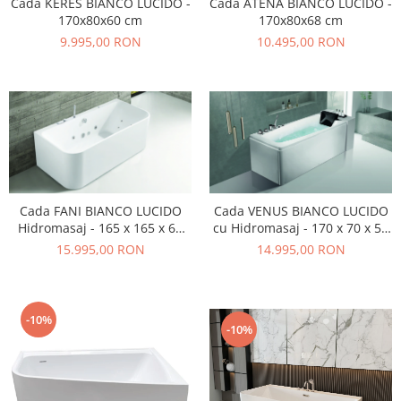
Cada KERES BIANCO LUCIDO -
Cada ATENA BIANCO LUCIDO -
170x80x60 cm
170x80x68 cm
9.995,00 RON
10.495,00 RON
Cada VENUS BIANCO LUCIDO
Cada FANI BIANCO LUCIDO
cu Hidromasaj - 170 x 70 x 58
Hidromasaj - 165 x 165 x 60
cm
cm
14.995,00 RON
15.995,00 RON
-10%
-10%