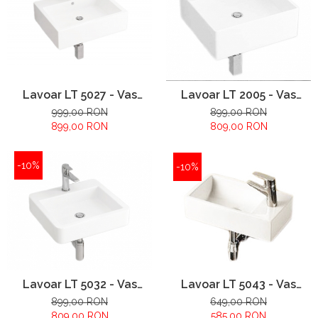
Lavoar LT 5027 - Vas
Lavoar LT 2005 - Vas
Lavoar 560x450x155mm
Lavoar 465x465x160mm
999,00 RON
899,00 RON
899,00 RON
809,00 RON
-10%
-10%
Lavoar LT 5032 - Vas
Lavoar LT 5043 - Vas
Lavoar 450x420x100mm
Lavoar 460x260x105mm
899,00 RON
649,00 RON
809,00 RON
585,00 RON