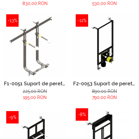
speciale
830,00 RON
530,00 RON
-13%
-11%
F1-0051 Suport de perete
F2-0053 Suport de perete
și pardoseală încorporat -
și pardoseală încorporat
225,00 RON
890,00 RON
bideu
pentru bideu
195,00 RON
790,00 RON
-8%
-9%