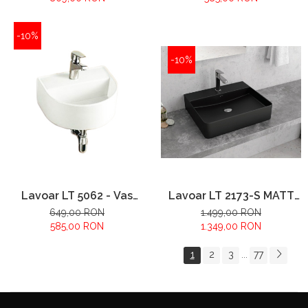
-10%
-10%
Lavoar LT 2173-S MATT
Lavoar LT 5062 - Vas
BLACK - 500x420x120mm
Lavoar 320x290x130mm
1.499,00 RON
649,00 RON
1.349,00 RON
585,00 RON
1
2
3
77
...