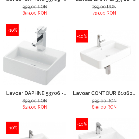
500x420x140mm
430x360x140mm
999,00 RON
799,00 RON
899,00 RON
719,00 RON
-10%
-10%
Lavoar DAPHNE 53706 -
Lavoar CONTOUR 61060 -
330x280x115mm
600x400x120mm
699,00 RON
999,00 RON
629,00 RON
899,00 RON
-10%
-10%