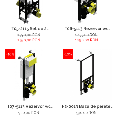
T05-2115 Set de 2
T06-5113 Rezervor wc
rezervoare wc
incorporat
1.790,00 RON
1.435,00 RON
incorporate
1.590,00 RON
1.290,00 RON
-10%
-10%
T07-5113 Rezervor wc
F2-0013 Baza de perete
încorporat cu dimensiuni
wc incorporat
920,00 RON
590,00 RON