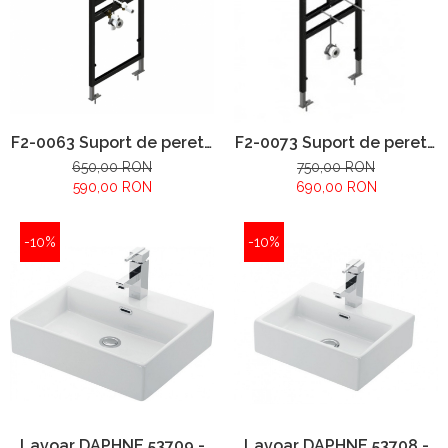
F2-0063 Suport de perete
F2-0073 Suport de perete
și pardoseală încorporat
și pardoseală încorporat
650,00 RON
750,00 RON
pentru bazin
pentru vas pisoar
590,00 RON
690,00 RON
-10%
-10%
Lavoar DAPHNE 53709 -
Lavoar DAPHNE 53708 -