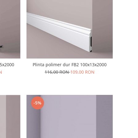
15x2000
Plinta polimer dur FB2 100x13x2000
N
116,00 RON
109,00 RON
-5%