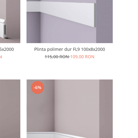
15x2000
Plinta polimer dur FL9 100x8x2000
N
115,00 RON
109,00 RON
-6%