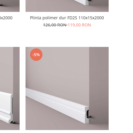
3x2000
Plinta polimer dur FD2S 110x15x2000
126,00 RON
119,00 RON
-5%