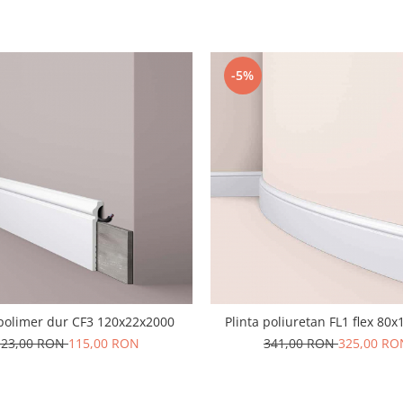
-5%
 polimer dur CF3 120x22x2000
Plinta poliuretan FL1 flex 80
123,00 RON
115,00 RON
341,00 RON
325,00 RO