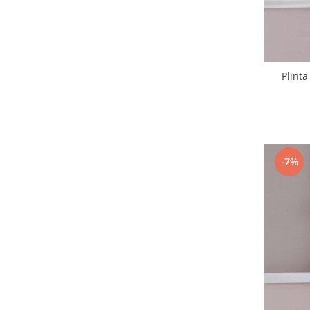
Plint
-7%