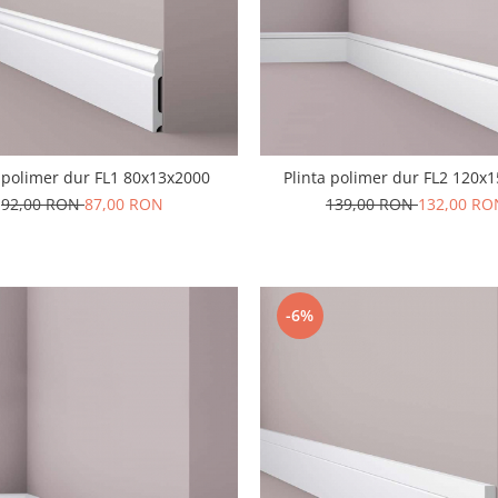
a polimer dur FL1 80x13x2000
Plinta polimer dur FL2 120x
92,00 RON
87,00 RON
139,00 RON
132,00 RO
-6%