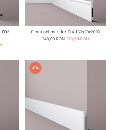
r FD2
Plinta polimer dur FL4 150x20x2000
243,00 RON
229,00 RON
N
-6%