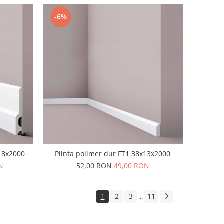
-6%
x18x2000
Plinta polimer dur FT1 38x13x2000
N
52,00 RON
49,00 RON
1
2
3
11
...