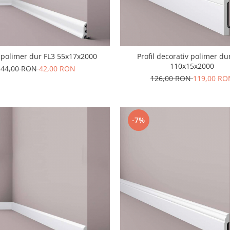
a polimer dur FL3 55x17x2000
Profil decorativ polimer du
110x15x2000
44,00 RON
42,00 RON
126,00 RON
119,00 RO
-7%