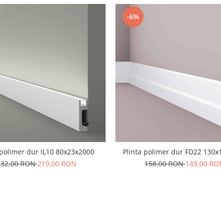
-6%
 polimer dur IL10 80x23x2000
Plinta polimer dur FD22 130
232,00 RON
219,00 RON
158,00 RON
149,00 RO