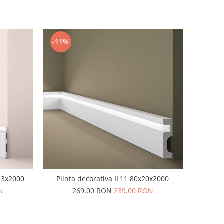
-11%
x13x2000
Plinta decorativa IL11 80x20x2000
N
269,00 RON
239,00 RON