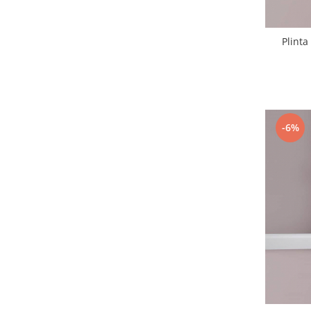
Plint
-6%