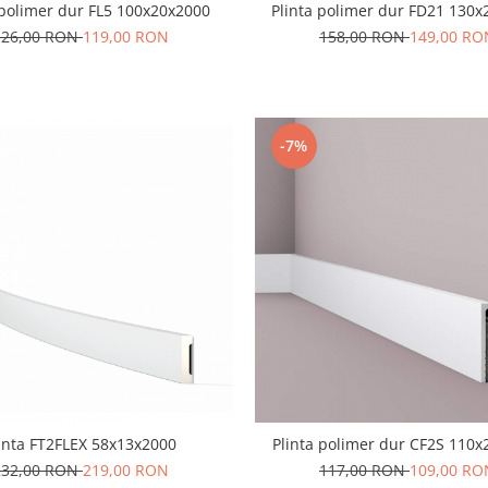
Plinta polimer dur FL5 100x20x2000
Plinta polimer dur FD21 130
126,00 RON
119,00 RON
158,00 RON
149,00 RO
-7%
inta FT2FLEX 58x13x2000
Plinta polimer dur CF2S 110
232,00 RON
219,00 RON
117,00 RON
109,00 RO