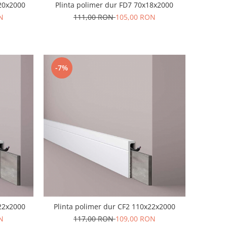
x20x2000
Plinta polimer dur FD7 70x18x2000
N
111,00 RON
105,00 RON
-7%
x22x2000
Plinta polimer dur CF2 110x22x2000
N
117,00 RON
109,00 RON