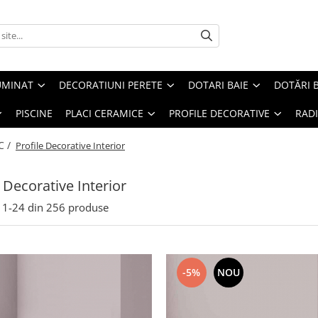
UMINAT
DECORATIUNI PERETE
DOTARI BAIE
DOTĂRI 
PISCINE
PLACI CERAMICE
PROFILE DECORATIVE
RAD
C /
Profile Decorative Interior
e Decorative Interior
1-
24
din
256
produse
-5%
NOU