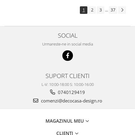
1
2
3
37
...
SOCIAL
Urmareste-ne in social media
SUPORT CLIENTI
L-V: 10:00-18:00 S: 10:00-16:00
0740129419
comenzi@decocasa-design.ro
MAGAZINUL MEU
CLIENTI