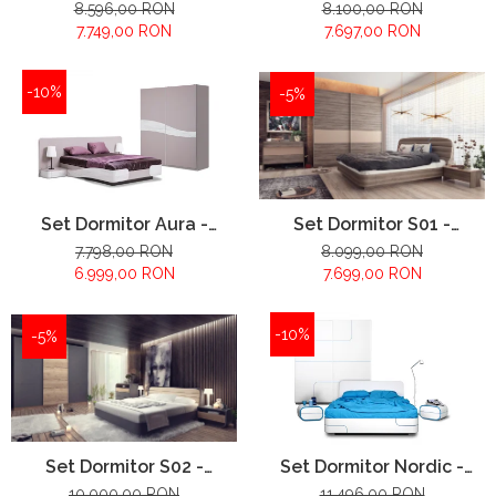
configuratie propusa:
configuratie propusa:
8.596,00 RON
8.100,00 RON
7.749,00 RON
7.697,00 RON
-10%
-5%
Set Dormitor Aura -
Set Dormitor S01 -
configuratie propusa:
configuratie propusa:
7.798,00 RON
8.099,00 RON
6.999,00 RON
7.699,00 RON
-10%
-5%
Set Dormitor S02 -
Set Dormitor Nordic -
configuratie propusa:
configuratie propusa:
10.000,00 RON
11.496,00 RON