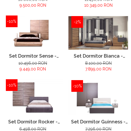
9.500,00 RON
10.349,00 RON
-10%
-2%
Set Dormitor Sense -
Set Dormitor Bianca -
configuratie propusa:
configuratie propusa:
10.496,00 RON
8.100,00 RON
9.449,00 RON
7.899,00 RON
-10%
-10%
Set Dormitor Guinness -
Set Dormitor Rocker -
configuratie propusa:
configuratie propusa:
7.296,00 RON
6.498,00 RON