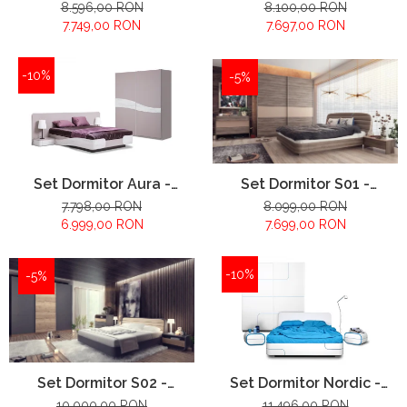
configuratie propusa:
configuratie propusa:
8.596,00 RON
8.100,00 RON
7.749,00 RON
7.697,00 RON
-10%
-5%
Set Dormitor Aura -
Set Dormitor S01 -
configuratie propusa:
configuratie propusa:
7.798,00 RON
8.099,00 RON
6.999,00 RON
7.699,00 RON
-10%
-5%
Set Dormitor S02 -
Set Dormitor Nordic -
configuratie propusa:
configuratie propusa:
10.000,00 RON
11.496,00 RON