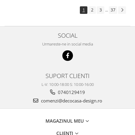
1
2
3
37
...
SOCIAL
Urmareste-ne in social media
SUPORT CLIENTI
L-V: 10:00-18:00 S: 10:00-16:00
0740129419
comenzi@decocasa-design.ro
MAGAZINUL MEU
CLIENTI