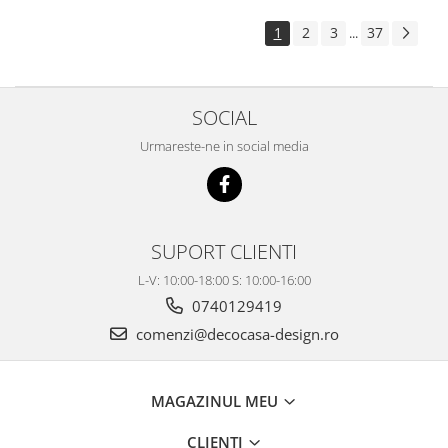
1
2
3
37
...
SOCIAL
Urmareste-ne in social media
SUPORT CLIENTI
L-V: 10:00-18:00 S: 10:00-16:00
0740129419
comenzi@decocasa-design.ro
MAGAZINUL MEU
CLIENTI