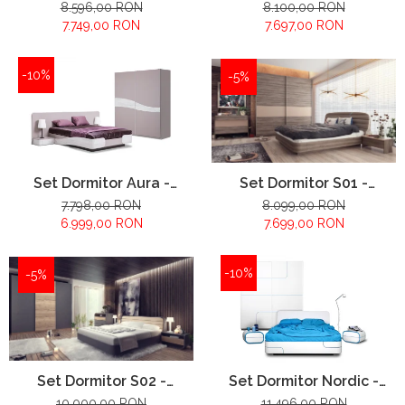
configuratie propusa:
configuratie propusa:
8.596,00 RON
8.100,00 RON
7.749,00 RON
7.697,00 RON
-10%
-5%
Set Dormitor Aura -
Set Dormitor S01 -
configuratie propusa:
configuratie propusa:
7.798,00 RON
8.099,00 RON
6.999,00 RON
7.699,00 RON
-10%
-5%
Set Dormitor S02 -
Set Dormitor Nordic -
configuratie propusa:
configuratie propusa:
10.000,00 RON
11.496,00 RON