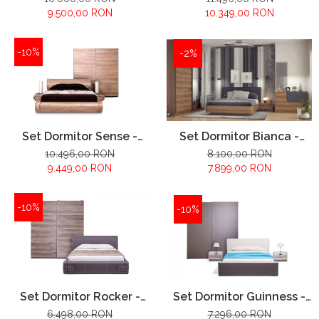
9.500,00 RON
10.349,00 RON
-10%
-2%
Set Dormitor Sense -
Set Dormitor Bianca -
configuratie propusa:
configuratie propusa:
10.496,00 RON
8.100,00 RON
9.449,00 RON
7.899,00 RON
-10%
-10%
Set Dormitor Guinness -
Set Dormitor Rocker -
configuratie propusa:
configuratie propusa:
7.296,00 RON
6.498,00 RON