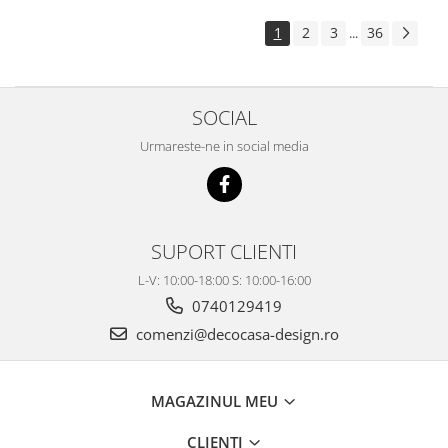
1
2
3
36
...
SOCIAL
Urmareste-ne in social media
SUPORT CLIENTI
L-V: 10:00-18:00 S: 10:00-16:00
0740129419
comenzi@decocasa-design.ro
MAGAZINUL MEU
CLIENTI