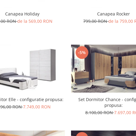
Canapea Holiday
Canapea Rocker
,00 RON
de la 569,00 RON
799,00 RON
de la 759,00
-5%
Set Dormitor Chance - confi
tor Elle - configuratie propusa:
propusa:
596,00 RON
7.749,00 RON
8.100,00 RON
7.697,00 