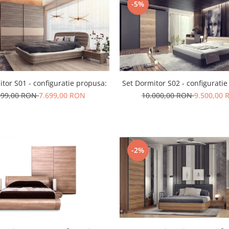
-5%
tor S01 - configuratie propusa:
Set Dormitor S02 - configurati
099,00 RON
7.699,00 RON
10.000,00 RON
9.500,00
-2%