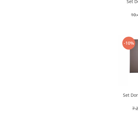
Set D
10
-10%
Set Dor
7.