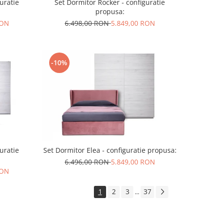
uratie
Set Dormitor Rocker - configuratie
propusa:
RON
6.498,00 RON
5.849,00 RON
-10%
uratie
Set Dormitor Elea - configuratie propusa:
6.496,00 RON
5.849,00 RON
RON
1
2
3
37
...