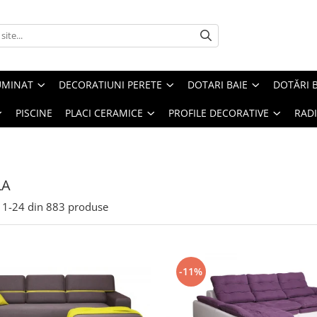
UMINAT
DECORATIUNI PERETE
DOTARI BAIE
DOTĂRI 
PISCINE
PLACI CERAMICE
PROFILE DECORATIVE
RAD
LA
1-
24
din
883
produse
-11%