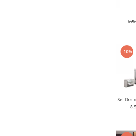
599
-10%
Set Dormi
8.