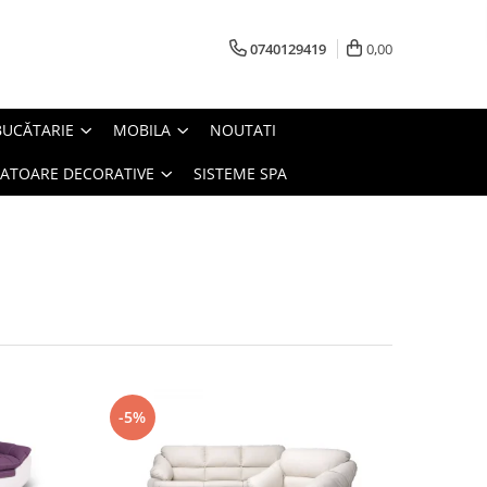
0740129419
0,00
BUCĂTARIE
MOBILA
NOUTATI
IATOARE DECORATIVE
SISTEME SPA
-5%