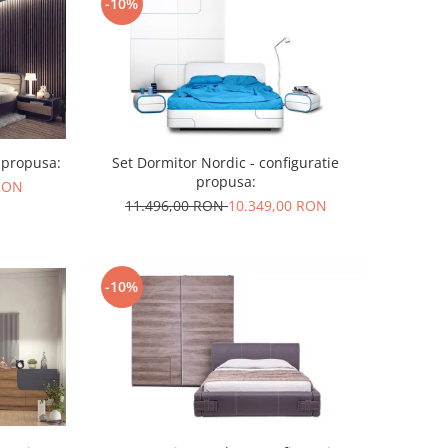
-10%
e propusa:
Set Dormitor Nordic - configuratie
propusa:
 RON
11.496,00 RON
10.349,00 RON
-10%