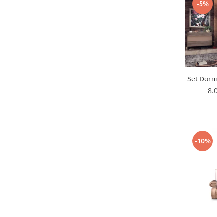
-5%
Set Dormi
8.
-10%