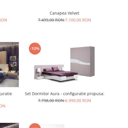
Canapea Velvet
 RON
7.499,00 RON
7.100,00 RON
-10%
guratie
Set Dormitor Aura - configuratie propusa:
7.798,00 RON
6.999,00 RON
RON