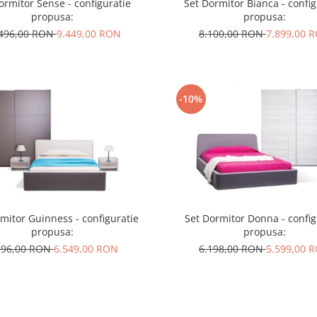
ormitor Sense - configuratie
Set Dormitor Bianca - config
propusa:
propusa:
.496,00 RON
9.449,00 RON
8.100,00 RON
7.899,00 
-10%
mitor Guinness - configuratie
Set Dormitor Donna - config
propusa:
propusa:
296,00 RON
6.549,00 RON
6.198,00 RON
5.599,00 