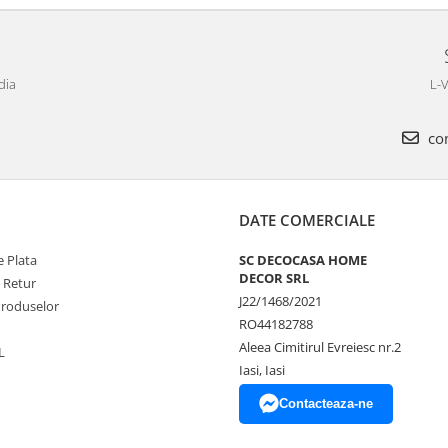
dia
L-V
com
DATE COMERCIALE
 Plata
SC DECOCASA HOME
DECOR SRL
e Retur
J22/1468/2021
Produselor
RO44182788
Aleea Cimitirul Evreiesc nr.2
L
Iasi, Iasi
Contacteaza-ne