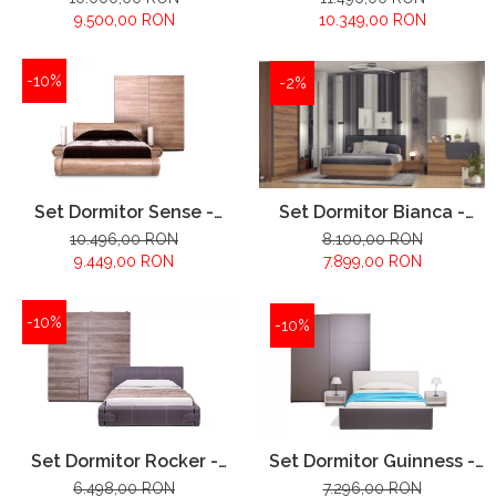
9.500,00 RON
10.349,00 RON
-10%
-2%
Set Dormitor Sense -
Set Dormitor Bianca -
configuratie propusa:
configuratie propusa:
10.496,00 RON
8.100,00 RON
9.449,00 RON
7.899,00 RON
-10%
-10%
Set Dormitor Guinness -
Set Dormitor Rocker -
configuratie propusa:
configuratie propusa:
7.296,00 RON
6.498,00 RON