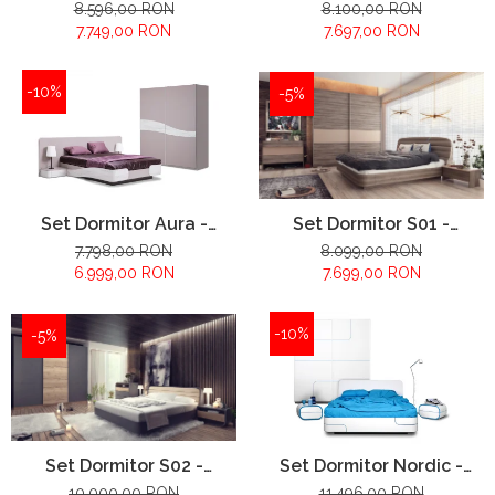
configuratie propusa:
configuratie propusa:
8.596,00 RON
8.100,00 RON
7.749,00 RON
7.697,00 RON
-10%
-5%
Set Dormitor Aura -
Set Dormitor S01 -
configuratie propusa:
configuratie propusa:
7.798,00 RON
8.099,00 RON
6.999,00 RON
7.699,00 RON
-10%
-5%
Set Dormitor S02 -
Set Dormitor Nordic -
configuratie propusa:
configuratie propusa:
10.000,00 RON
11.496,00 RON