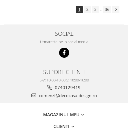
1
2
3
36
...
SOCIAL
Urmareste-ne in social media
SUPORT CLIENTI
L-V: 10:00-18:00 S: 10:00-16:00
0740129419
comenzi@decocasa-design.ro
MAGAZINUL MEU
CLIENTI