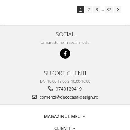
1
2
3
37
...
SOCIAL
Urmareste-ne in social media
SUPORT CLIENTI
L-V: 10:00-18:00 S: 10:00-16:00
0740129419
comenzi@decocasa-design.ro
MAGAZINUL MEU
CLIENTI