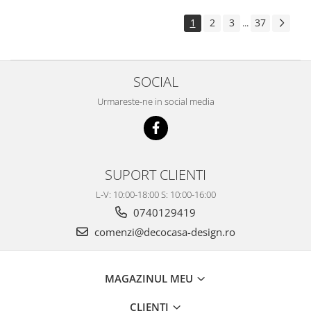
1
2
3
37
...
SOCIAL
Urmareste-ne in social media
SUPORT CLIENTI
L-V: 10:00-18:00 S: 10:00-16:00
0740129419
comenzi@decocasa-design.ro
MAGAZINUL MEU
CLIENTI