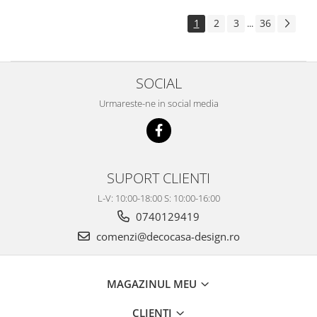
1
2
3
36
...
SOCIAL
Urmareste-ne in social media
SUPORT CLIENTI
L-V: 10:00-18:00 S: 10:00-16:00
0740129419
comenzi@decocasa-design.ro
MAGAZINUL MEU
CLIENTI