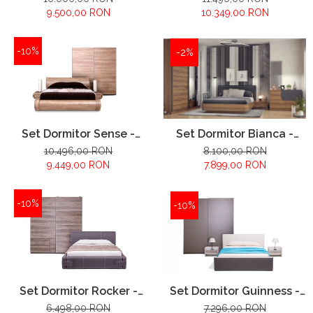
9.500,00 RON
10.349,00 RON
-10%
-2%
Set Dormitor Sense -
Set Dormitor Bianca -
configuratie propusa:
configuratie propusa:
10.496,00 RON
8.100,00 RON
9.449,00 RON
7.899,00 RON
-10%
-10%
Set Dormitor Guinness -
Set Dormitor Rocker -
configuratie propusa:
configuratie propusa:
7.296,00 RON
6.498,00 RON