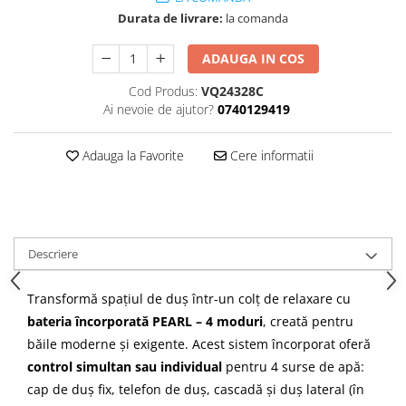
Cădițe Cabine Duș
Riflaje Decorative
Plinta PVC
Durata de livrare:
la comanda
Paravane pentru cazi de baie
Profile exterior Allegria
Parchet VINIL SPC - COLECTIA
Cazi de baie
AURA
ADAUGA IN COS
Ancadramente
Cazi cu hidromasaj
Brau decorativ exterior
Cod Produs:
VQ24328C
Cazi freestanding
Solbanc
Ai nevoie de ajutor?
0740129419
Cazi simple
Profile Interior Allegria
Căzi de baie MONOBLOC
Adauga la Favorite
Cere informatii
Brau polimer rigid
Iluminat baie
Cornisa polimer rigid
Mobilier baie
Plinta polimer rigid
Mobilier baie Karag
Obiecte Sanitare
Descriere
Lavoare baie
Transformă spațiul de duș într-un colț de relaxare cu
Rezervoare WC incastrate
bateria încorporată PEARL – 4 moduri
, creată pentru
Vas WC/Bideu
băile moderne și exigente. Acest sistem încorporat oferă
Oglinzi Baie
control simultan sau individual
pentru 4 surse de apă:
cap de duș fix, telefon de duș, cascadă și duș lateral (în