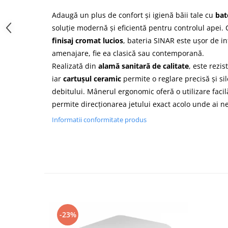
Cădițe Cabine Duș
Riflaje Decorative
Plinta PVC
Adaugă un plus de confort și igienă băii tale cu
bat
Paravane pentru cazi de baie
Profile exterior Allegria
Parchet VINIL SPC - COLECTIA
soluție modernă și eficientă pentru controlul apei.
Cazi de baie
AURA
Ancadramente
finisaj cromat lucios
, bateria SINAR este ușor de in
Cazi cu hidromasaj
Brau decorativ exterior
amenajare, fie ea clasică sau contemporană.
Cazi freestanding
Solbanc
Realizată din
alamă sanitară de calitate
, este rezis
Cazi simple
Profile Interior Allegria
iar
cartușul ceramic
permite o reglare precisă și si
Căzi de baie MONOBLOC
Brau polimer rigid
debitului. Mânerul ergonomic oferă o utilizare facil
Iluminat baie
Cornisa polimer rigid
permite direcționarea jetului exact acolo unde ai ne
Mobilier baie
Plinta polimer rigid
Informatii conformitate produs
Mobilier baie Karag
Obiecte Sanitare
Lavoare baie
Rezervoare WC incastrate
Vas WC/Bideu
Oglinzi Baie
-23%