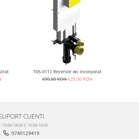
-10%
strat
T05-0111 Rezervor wc incorporat
T05-21
N
690,00 RON
629,00 RON
99
SUPORT CLIENTI
: 10:00-18:00 S: 10:00-16:00
0740129419