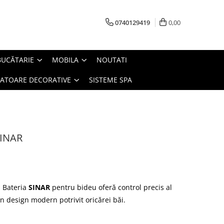
0740129419
0,00
BUCĂTARIE
MOBILA
NOUTATI
IATOARE DECORATIVE
SISTEME SPA
SINAR
. Bateria
SINAR
pentru bideu oferă control precis al
un design modern potrivit oricărei băi.