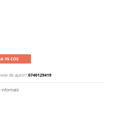
A IN COS
evoie de ajutor?
0740129419
informatii