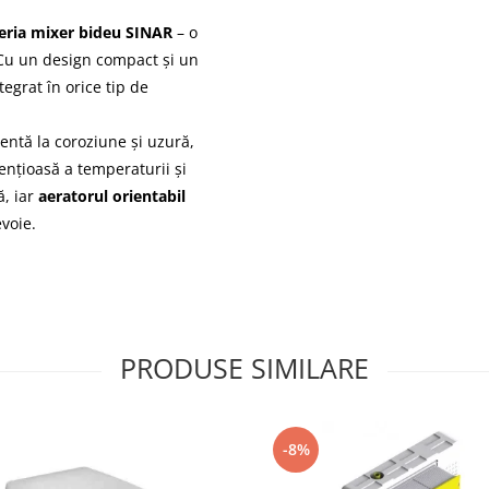
eria mixer bideu SINAR
– o
 Cu un design compact și un
tegrat în orice tip de
tentă la coroziune și uzură,
lențioasă a temperaturii și
ă, iar
aeratorul orientabil
voie.
PRODUSE SIMILARE
-8%