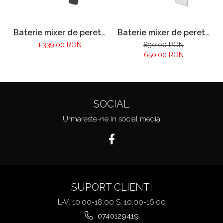
Baterie mixer de perete
Baterie mixer de perete
lavoar - ANDARE NERO
lavoar - incorporata -
1.339,00 RON
890,00 RON
EROS
650,00 RON
SOCIAL
Urmareste-ne in social media
SUPORT CLIENTI
L-V: 10:00-18:00 S: 10:00-16:00
0740129419