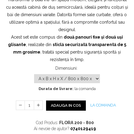
Profile Exterior Allegria
Cazi De Baie
Plinta PVC
cu această cabină de duș semicirculară, ideală pentru colțuri și
Ancadramente
Parchet VINIL SPC -
băi de dimensiuni variate. Datorită formei sale curbate, oferă o
Cazi cu hidromasaj
Brau decorativ exterior
COLECTIA AURA
utilizare optimă a spațiului, fără a compromite confortul sau
Cazi freestanding
Solbanc
designul.
Cazi simple
Profile Interior Allegria
Acest set este compus din
două panouri fixe și două uși
Căzi de baie MONOBLOC
Brau polimer rigid
glisante
, realizate din
sticlă securizată transparentă de 5
Iluminat Baie
Cornisa polimer rigid
mm grosime
, tratată special pentru siguranță sporită și
Mobilier Baie
Plinta polimer rigid
rezistență în timp.
Mobilier baie Karag
Dimensiuni
:
Obiecte Sanitare
Lavoare baie
Durata de livrare:
la comanda
Rezervoare WC incastrate
Vas WC/Bideu
Oglinzi Baie
LA COMANDA
ADAUGA IN COS
Cod Produs:
FLORA 200 - 800
Ai nevoie de ajutor?
0740129419