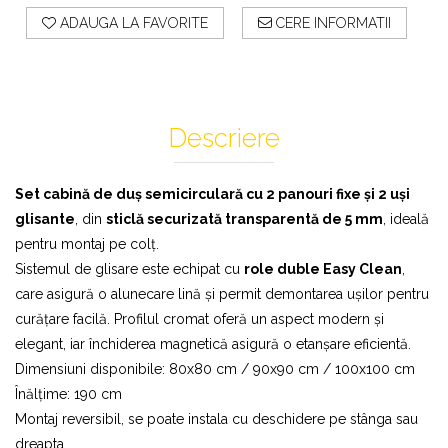
ADAUGA LA FAVORITE
CERE INFORMATII
Descriere
Set cabină de duș semicirculară cu 2 panouri fixe și 2 uși
glisante
, din
sticlă securizată transparentă de 5 mm
, ideală
pentru montaj pe colț.
Sistemul de glisare este echipat cu
role duble Easy Clean
,
care asigură o alunecare lină și permit demontarea ușilor pentru
curățare facilă. Profilul cromat oferă un aspect modern și
elegant, iar închiderea magnetică asigură o etanșare eficientă.
Dimensiuni disponibile: 80x80 cm / 90x90 cm / 100x100 cm
Înălțime: 190 cm
Montaj reversibil, se poate instala cu deschidere pe stânga sau
dreapta.