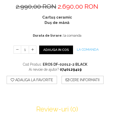
Profile Exterior Allegria
2.990,00 RON
2.690,00 RON
Cazi De Baie
Plinta PVC
Ancadramente
Parchet VINIL SPC -
Cazi cu hidromasaj
Brau decorativ exterior
Cartuș ceramic
COLECTIA AURA
Cazi freestanding
Solbanc
Duș de mână
Cazi simple
Profile Interior Allegria
Căzi de baie MONOBLOC
Durata de livrare:
la comanda
Brau polimer rigid
Iluminat Baie
Cornisa polimer rigid
Mobilier Baie
Plinta polimer rigid
LA COMANDA
ADAUGA IN COS
Mobilier baie Karag
Obiecte Sanitare
Cod Produs:
EROS DF-02012-2 BLACK
Ai nevoie de ajutor?
0740129419
Lavoare baie
Rezervoare WC incastrate
ADAUGA LA FAVORITE
CERE INFORMATII
Vas WC/Bideu
Oglinzi Baie
Review-uri
(0)