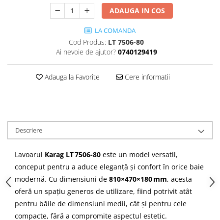
Cădițe Cabine Duș
Riflaje Decorative
Plinta PVC
ADAUGA IN COS
Paravane pentru cazi de baie
Profile exterior Allegria
Parchet VINIL SPC - COLECTIA
Cazi de baie
LA COMANDA
AURA
Ancadramente
Cod Produs:
LT 7506-80
Cazi cu hidromasaj
Brau decorativ exterior
Ai nevoie de ajutor?
0740129419
Cazi freestanding
Solbanc
Cazi simple
Profile Interior Allegria
Adauga la Favorite
Cere informatii
Căzi de baie MONOBLOC
Brau polimer rigid
Iluminat baie
Cornisa polimer rigid
Mobilier baie
Plinta polimer rigid
Mobilier baie Karag
Descriere
Obiecte Sanitare
Lavoare baie
Lavoarul
Karag LT 7506-80
este un model versatil,
Rezervoare WC incastrate
conceput pentru a aduce eleganță și confort în orice baie
Vas WC/Bideu
modernă. Cu dimensiuni de
810×470×180 mm
, acesta
Oglinzi Baie
oferă un spațiu generos de utilizare, fiind potrivit atât
pentru băile de dimensiuni medii, cât și pentru cele
compacte, fără a compromite aspectul estetic.