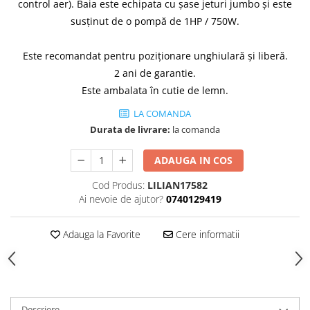
Cădițe Cabine Duș
control aer). Baia este echipata cu șase jeturi jumbo și este
Riflaje Decorative
Plinta PVC
susținut de o pompă de 1HP / 750W.
Paravane pentru cazi de baie
Profile exterior Allegria
Parchet VINIL SPC - COLECTIA
Cazi de baie
AURA
Ancadramente
Este recomandat pentru poziționare unghiulară și liberă.
Cazi cu hidromasaj
Brau decorativ exterior
2 ani de garantie.
Cazi freestanding
Solbanc
Este ambalata în cutie de lemn.
Cazi simple
Profile Interior Allegria
LA COMANDA
Căzi de baie MONOBLOC
Brau polimer rigid
Durata de livrare:
la comanda
Iluminat baie
Cornisa polimer rigid
Mobilier baie
Plinta polimer rigid
ADAUGA IN COS
Mobilier baie Karag
Cod Produs:
LILIAN17582
Obiecte Sanitare
Ai nevoie de ajutor?
0740129419
Lavoare baie
Rezervoare WC incastrate
Adauga la Favorite
Cere informatii
Vas WC/Bideu
Oglinzi Baie
Descriere