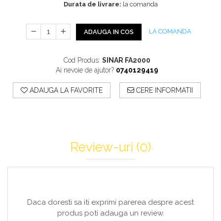
Profile Exterior Allegria
Durata de livrare:
la comanda
Cazi De Baie
Plinta PVC
Ancadramente
Parchet VINIL SPC -
Cazi cu hidromasaj
Brau decorativ exterior
LA COMANDA
ADAUGA IN COS
COLECTIA AURA
Cazi freestanding
Solbanc
Cazi simple
Profile Interior Allegria
Cod Produs:
SINAR FA2000
Căzi de baie MONOBLOC
Brau polimer rigid
Ai nevoie de ajutor?
0740129419
Iluminat Baie
Cornisa polimer rigid
ADAUGA LA FAVORITE
CERE INFORMATII
Mobilier Baie
Plinta polimer rigid
Mobilier baie Karag
Obiecte Sanitare
Lavoare baie
Review-uri
(0)
Rezervoare WC incastrate
Vas WC/Bideu
Oglinzi Baie
Daca doresti sa iti exprimi parerea despre acest
produs poti adauga un review.