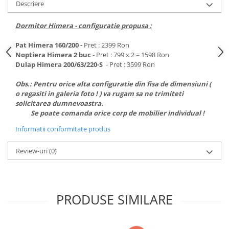
Cădițe Cabine Duș
Descriere
Riflaje Decorative
Plinta PVC
Paravane pentru cazi de baie
Profile exterior Allegria
Parchet VINIL SPC - COLECTIA
Dormitor Himera - configuratie propusa :
Cazi de baie
AURA
Ancadramente
Cazi cu hidromasaj
Pat Himera 160/200 -
Pret : 2399 Ron
Brau decorativ exterior
Noptiera Himera 2 buc
- Pret : 799 x 2 = 1598 Ron
Cazi freestanding
Solbanc
Dulap Himera 200/63/220-S
- Pret : 3599 Ron
Cazi simple
Profile Interior Allegria
Obs.: Pentru orice alta configuratie din fisa de dimensiuni (
Căzi de baie MONOBLOC
Brau polimer rigid
o regasiti in galeria foto ! ) va rugam sa ne trimiteti
Iluminat baie
solicitarea dumnevoastra.
Cornisa polimer rigid
Se poate comanda orice corp de mobilier individual !
Mobilier baie
Plinta polimer rigid
Informatii conformitate produs
Mobilier baie Karag
Obiecte Sanitare
Review-uri
(0)
Lavoare baie
Rezervoare WC incastrate
Vas WC/Bideu
PRODUSE SIMILARE
Oglinzi Baie