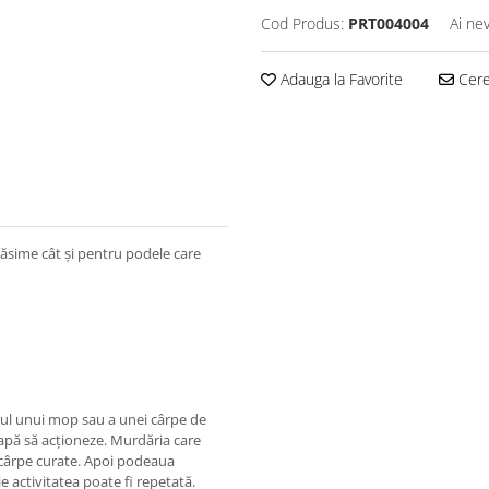
Cod Produs:
PRT004004
Ai ne
Adauga la Favorite
Cere 
ăsime cât şi pentru podele care
rul unui mop sau a unei cârpe de
eapă să acţioneze. Murdăria care
 cârpe curate. Apoi podeaua
e activitatea poate fi repetată.