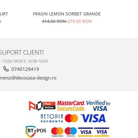
CURT
FRASIN LEMON SORBET GRANDE
STEJ
N
314,00 RON
279,00 RON
37
SUPORT CLIENTI
: 10:00-18:00 S: 10:00-16:00
0740129419
enzi@decocasa-design.ro