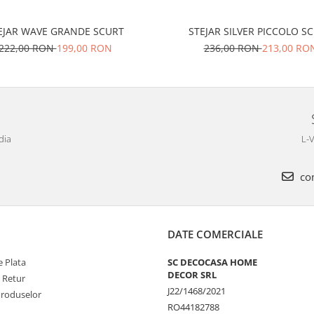
EJAR WAVE GRANDE SCURT
STEJAR SILVER PICCOLO S
222,00 RON
199,00 RON
236,00 RON
213,00 RO
dia
L-V
com
DATE COMERCIALE
 Plata
SC DECOCASA HOME
DECOR SRL
e Retur
J22/1468/2021
Produselor
RO44182788