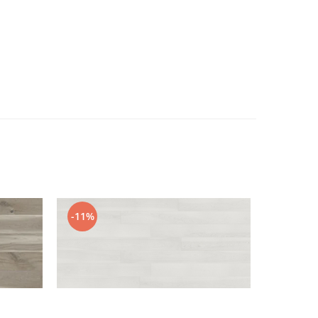
-11%
-10%