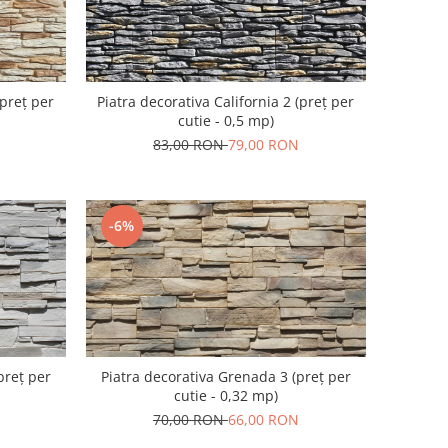
(preț per
Piatra decorativa California 2 (preț per
cutie - 0,5 mp)
83,00 RON
79,00 RON
-6%
Piatra decorativa Grenada 3 (preț per
preț per
cutie - 0,32 mp)
70,00 RON
66,00 RON