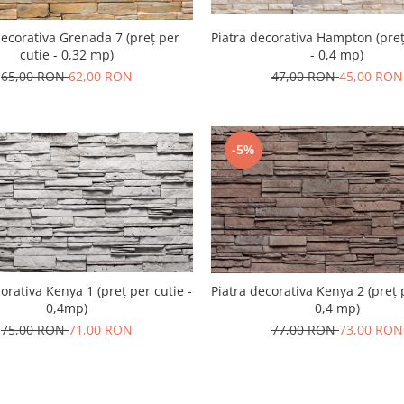
Piatra decorativa Hampton (preț
decorativa Grenada 7 (preț per
- 0,4 mp)
cutie - 0,32 mp)
47,00 RON
45,00 RON
65,00 RON
62,00 RON
-5%
orativa Kenya 1 (preț per cutie -
Piatra decorativa Kenya 2 (preț 
0,4mp)
0,4 mp)
75,00 RON
71,00 RON
77,00 RON
73,00 RON