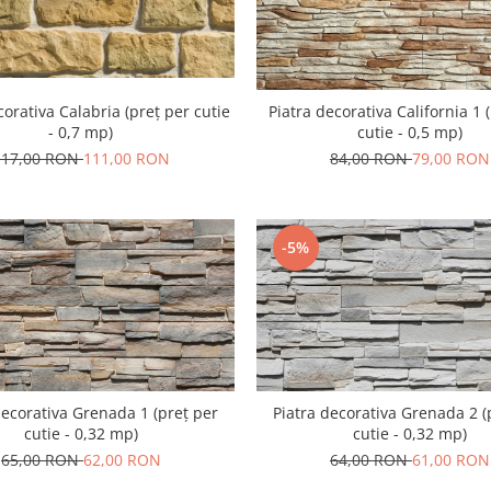
corativa Calabria (preț per cutie
Piatra decorativa California 1 
- 0,7 mp)
cutie - 0,5 mp)
117,00 RON
111,00 RON
84,00 RON
79,00 RON
-5%
decorativa Grenada 1 (preț per
Piatra decorativa Grenada 2 (
cutie - 0,32 mp)
cutie - 0,32 mp)
65,00 RON
62,00 RON
64,00 RON
61,00 RON