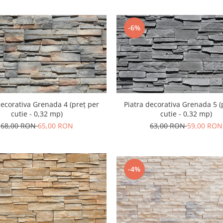
-6%
decorativa Grenada 4 (preț per
Piatra decorativa Grenada 5 (
cutie - 0,32 mp)
cutie - 0,32 mp)
68,00 RON
65,00 RON
63,00 RON
59,00 RON
-4%