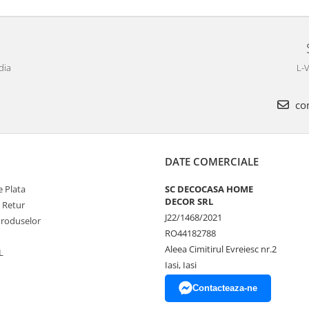
dia
L-V
com
DATE COMERCIALE
 Plata
SC DECOCASA HOME
DECOR SRL
e Retur
J22/1468/2021
Produselor
RO44182788
Aleea Cimitirul Evreiesc nr.2
L
Iasi, Iasi
Contacteaza-ne