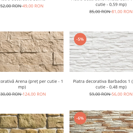
cutie - 0,59 mp)
52,00 RON
49,00 RON
85,00 RON
81,00 RON
-5%
orativă Arena (preț per cutie - 1
Piatra decorativa Barbados 1 
mp)
cutie - 0,48 mp)
130,00 RON
124,00 RON
59,00 RON
56,00 RON
-6%