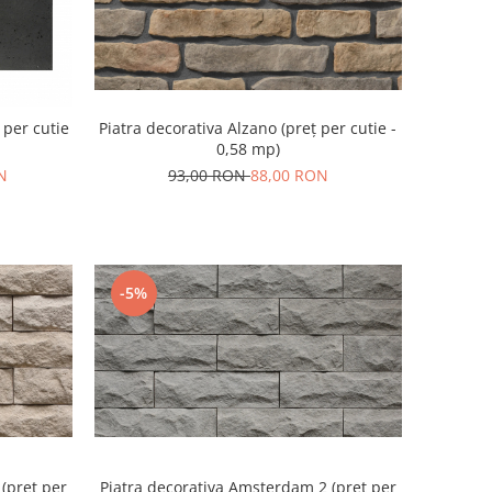
ț per cutie
Piatra decorativa Alzano (preț per cutie -
0,58 mp)
N
93,00 RON
88,00 RON
-5%
(preț per
Piatra decorativa Amsterdam 2 (preț per