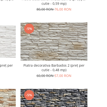
cutie - 0,59 mp)
80,00 RON
76,00 RON
-5%
(preț per
Piatra decorativa Barbados 2 (preț per
cutie - 0,48 mp)
60,00 RON
57,00 RON
-5%