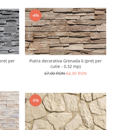
-4%
preț per
Piatra decorativa Grenada 6 (preț per
cutie - 0,32 mp)
67,00 RON
64,00 RON
-5%