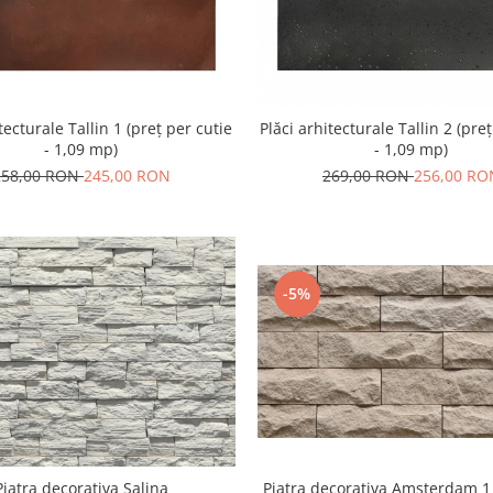
tecturale Tallin 1 (preț per cutie
Plăci arhitecturale Tallin 2 (pre
- 1,09 mp)
- 1,09 mp)
258,00 RON
245,00 RON
269,00 RON
256,00 RO
-5%
Piatra decorativa Amsterdam 1 
Piatra decorativa Salina