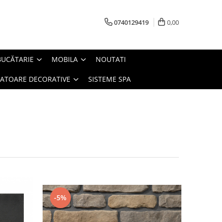
0740129419
0,00
BUCĂTARIE
MOBILA
NOUTATI
IATOARE DECORATIVE
SISTEME SPA
-5%