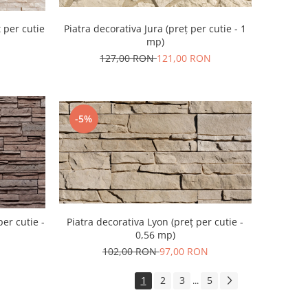
 per cutie
Piatra decorativa Jura (preț per cutie - 1
mp)
127,00 RON
121,00 RON
-5%
per cutie -
Piatra decorativa Lyon (preț per cutie -
0,56 mp)
102,00 RON
97,00 RON
1
2
3
5
...