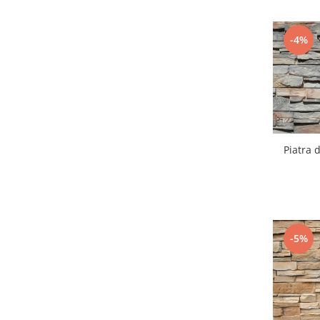
-4%
Piatra 
-5%