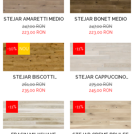
STEJAR AMARETTI MEDIO
STEJAR BONET MEDIO
247,00 RON
247,00 RON
223,00 RON
223,00 RON
-10%
NOU
-11%
STEJAR BISCOTTI
STEJAR CAPPUCCINO
GRANDE
GRANDE
261,00 RON
275,00 RON
235,00 RON
245,00 RON
-11%
-11%