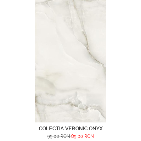
Plăci arhitecturale exterior
Paturi Signal
Baterii Cada
Scafa decorativa
Ingrijire Parchet Lemn
Corpuri De Iluminat De Tavan
Plăci arhitecturale interior
Baterii Cada Pardoseala
Poliuretan Inalta Densitate
Saltele
Parchet HIBRIDE Next Step
Corpuri De Iluminat Incastrate
Baterii de Dus Pentru Exterior
Ancadramente
SPC
Baterii Lavoar
Corpuri De Iluminat
Brauri de perete
PARCHET PARADOR
Baterii Lavoar de perete
Suspendate
Chenare
Panouri Dus
Parchet Laminat Premium
Console
Lampi De Podea
Cabine Si Cazi RADAWAY
Parchet MODULAR ONE
Cornise
Sistem De Centuri
Parchet SPC 6 mm PREMIUM
Cabine de dus
Pilastri
(Germania)
Cabine de dus dreptunghiulare - intrare
Rozete
Spoturi Luminoase
Parchet Stratificat
laterala
Profile Decorative New
Ultra-Thin Sistem
Plinta cu folie decor
Cabine Walk In
Brau decorativ interior
Plinta cu furnir natural
Cazi de baie
Cornise
Parchet VINIL Next Step SPC
Paravane pentru cazi de baie
Panou Decorativ PVC
Usi de nisa
PARCHET VINIL SPC - Herringbone 127.9
Panouri acustice
Cabine Si Panouri De Dus
x 639.5 mm
Plinte
PARCHET VINIL SPC - Large 228.6 ×
Cabine de dus
Profil Banda Led
1523 mm
COLECTIA VERONIC ONYX
Cădițe Cabine Duș
Riflaje Decorative
PARCHET VINIL SPC - Standard 198 x
99,00 RON
89,00 RON
Paravane pentru cazi de baie
1234 mm