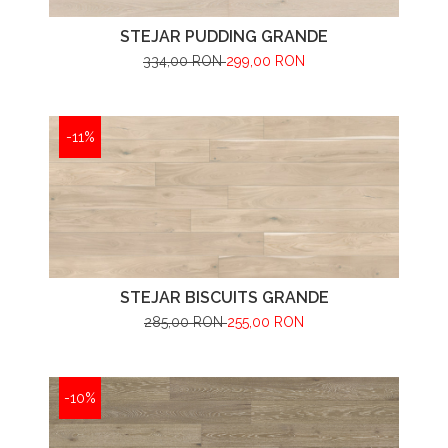
STEJAR PUDDING GRANDE
334,00 RON
299,00 RON
-11%
STEJAR BISCUITS GRANDE
285,00 RON
255,00 RON
-10%