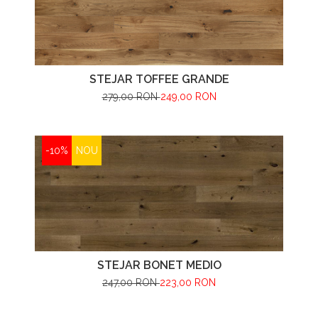
STEJAR TOFFEE GRANDE
279,00 RON
249,00 RON
-10%
NOU
STEJAR BONET MEDIO
247,00 RON
223,00 RON