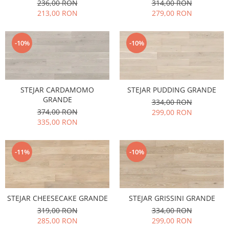
236,00 RON
314,00 RON
213,00 RON
279,00 RON
-10%
-10%
STEJAR CARDAMOMO
STEJAR PUDDING GRANDE
GRANDE
334,00 RON
374,00 RON
299,00 RON
335,00 RON
-11%
-10%
STEJAR CHEESECAKE GRANDE
STEJAR GRISSINI GRANDE
319,00 RON
334,00 RON
285,00 RON
299,00 RON