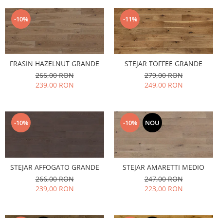
-10%
-11%
FRASIN HAZELNUT GRANDE
STEJAR TOFFEE GRANDE
266,00 RON
279,00 RON
239,00 RON
249,00 RON
-10%
-10%
NOU
STEJAR AFFOGATO GRANDE
STEJAR AMARETTI MEDIO
266,00 RON
247,00 RON
239,00 RON
223,00 RON