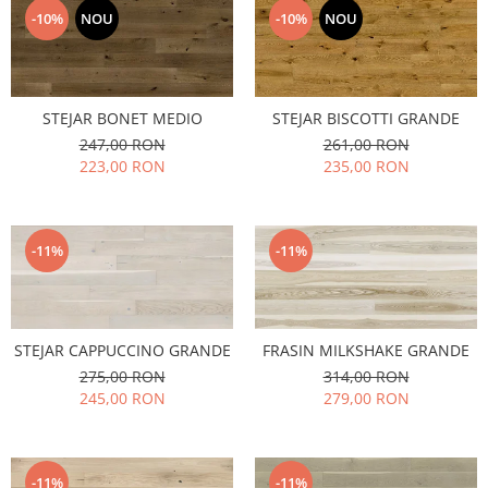
-10%
NOU
-10%
NOU
STEJAR BONET MEDIO
STEJAR BISCOTTI GRANDE
247,00 RON
261,00 RON
223,00 RON
235,00 RON
-11%
-11%
STEJAR CAPPUCCINO GRANDE
FRASIN MILKSHAKE GRANDE
275,00 RON
314,00 RON
245,00 RON
279,00 RON
-11%
-11%