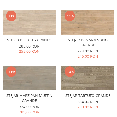
-11%
-11%
STEJAR BISCUITS GRANDE
STEJAR BANANA SONG
GRANDE
285,00 RON
274,00 RON
255,00 RON
245,00 RON
-11%
-10%
STEJAR MARZIPAN MUFFIN
STEJAR TARTUFO GRANDE
GRANDE
334,00 RON
324,00 RON
299,00 RON
289,00 RON