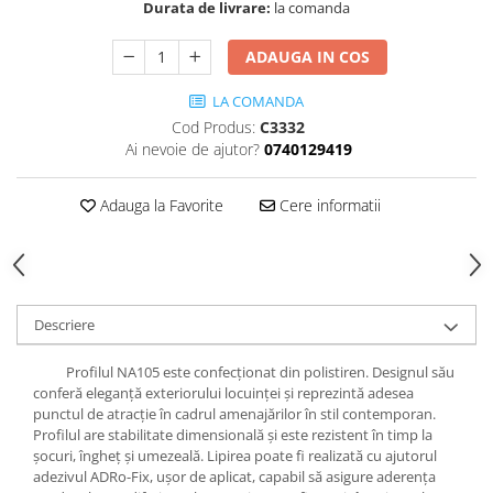
Cădițe Cabine Duș
Durata de livrare:
la comanda
Riflaje Decorative
Plinta PVC
Paravane pentru cazi de baie
Profile exterior Allegria
Parchet VINIL SPC - COLECTIA
ADAUGA IN COS
Cazi de baie
AURA
Ancadramente
Cazi cu hidromasaj
LA COMANDA
Brau decorativ exterior
Cazi freestanding
Cod Produs:
C3332
Solbanc
Ai nevoie de ajutor?
0740129419
Cazi simple
Profile Interior Allegria
Căzi de baie MONOBLOC
Brau polimer rigid
Adauga la Favorite
Cere informatii
Iluminat baie
Cornisa polimer rigid
Mobilier baie
Plinta polimer rigid
Mobilier baie Karag
Obiecte Sanitare
Descriere
Lavoare baie
Rezervoare WC incastrate
Profilul NA105 este confecționat din polistiren. Designul său
conferă eleganță exteriorului locuinței și reprezintă adesea
Vas WC/Bideu
punctul de atracție în cadrul amenajărilor în stil contemporan.
Oglinzi Baie
Profilul are stabilitate dimensională și este rezistent în timp la
șocuri, îngheț și umezeală. Lipirea poate fi realizată cu ajutorul
adezivul ADRo-Fix, ușor de aplicat, capabil să asigure aderența