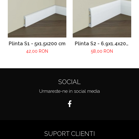
Plinta S1 - 5x1.5x200 cm
Plinta S2 - 6.9x1.4x200
cm
42,00 RON
58,00 RON
SOCIAL
Urmareste-ne in social media
SUPORT CLIENTI