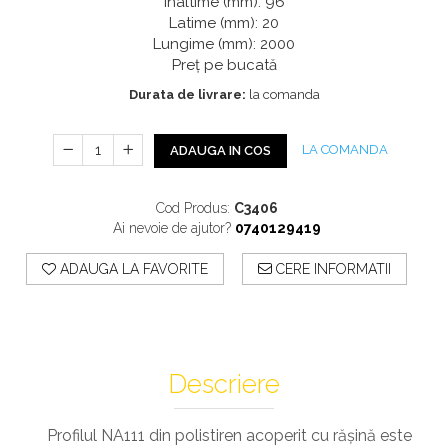
Profile Exterior Allegria
Înaltime (mm): 96
Cazi De Baie
Plinta PVC
Latime (mm): 20
Ancadramente
Lungime (mm): 2000
Parchet VINIL SPC -
Cazi cu hidromasaj
Brau decorativ exterior
Preț pe bucată
COLECTIA AURA
Cazi freestanding
Solbanc
Durata de livrare:
la comanda
Cazi simple
Profile Interior Allegria
Căzi de baie MONOBLOC
Brau polimer rigid
Iluminat Baie
LA COMANDA
ADAUGA IN COS
Cornisa polimer rigid
Mobilier Baie
Plinta polimer rigid
Cod Produs:
C3406
Mobilier baie Karag
Ai nevoie de ajutor?
0740129419
Obiecte Sanitare
ADAUGA LA FAVORITE
CERE INFORMATII
Lavoare baie
Rezervoare WC incastrate
Vas WC/Bideu
Oglinzi Baie
Descriere
Profilul NA111 din polistiren acoperit cu rășină este