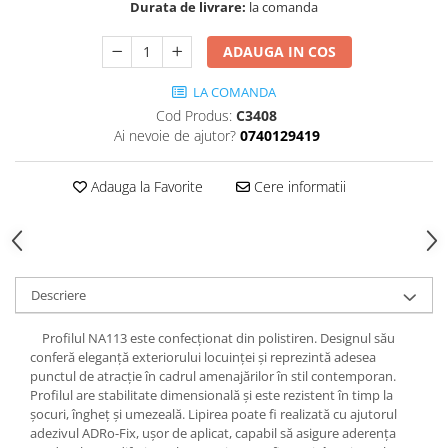
Cădițe Cabine Duș
Durata de livrare:
la comanda
Riflaje Decorative
Plinta PVC
Paravane pentru cazi de baie
Profile exterior Allegria
Parchet VINIL SPC - COLECTIA
ADAUGA IN COS
Cazi de baie
AURA
Ancadramente
Cazi cu hidromasaj
LA COMANDA
Brau decorativ exterior
Cazi freestanding
Cod Produs:
C3408
Solbanc
Ai nevoie de ajutor?
0740129419
Cazi simple
Profile Interior Allegria
Căzi de baie MONOBLOC
Brau polimer rigid
Adauga la Favorite
Cere informatii
Iluminat baie
Cornisa polimer rigid
Mobilier baie
Plinta polimer rigid
Mobilier baie Karag
Obiecte Sanitare
Descriere
Lavoare baie
Rezervoare WC incastrate
Profilul NA113 este confecționat din polistiren. Designul său
conferă eleganță exteriorului locuinței și reprezintă adesea
Vas WC/Bideu
punctul de atracție în cadrul amenajărilor în stil contemporan.
Oglinzi Baie
Profilul are stabilitate dimensională și este rezistent în timp la
șocuri, îngheț și umezeală. Lipirea poate fi realizată cu ajutorul
adezivul ADRo-Fix, ușor de aplicat, capabil să asigure aderența