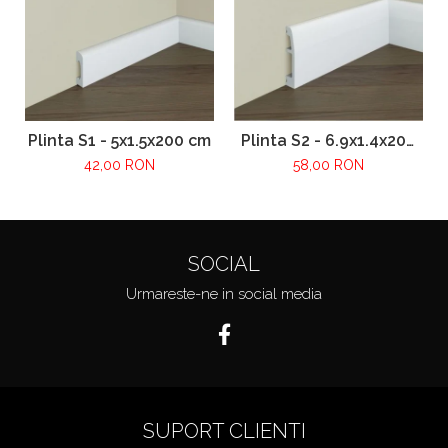
Plinta S1 - 5x1.5x200 cm
Plinta S2 - 6.9x1.4x200
cm
42,00 RON
58,00 RON
SOCIAL
Urmareste-ne in social media
SUPORT CLIENTI