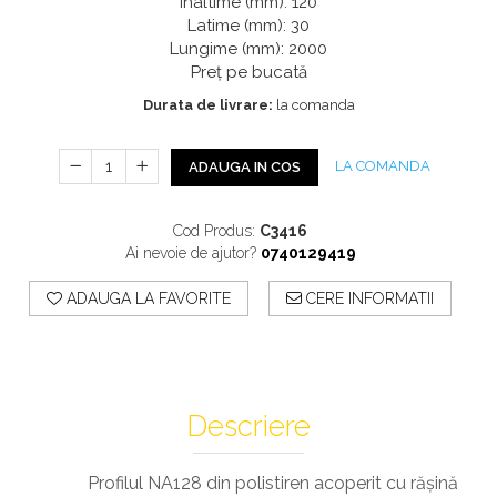
Profile Exterior Allegria
Înaltime (mm): 120
Cazi De Baie
Plinta PVC
Latime (mm): 30
Ancadramente
Lungime (mm): 2000
Parchet VINIL SPC -
Cazi cu hidromasaj
Brau decorativ exterior
Preț pe bucată
COLECTIA AURA
Cazi freestanding
Solbanc
Durata de livrare:
la comanda
Cazi simple
Profile Interior Allegria
Căzi de baie MONOBLOC
Brau polimer rigid
Iluminat Baie
LA COMANDA
ADAUGA IN COS
Cornisa polimer rigid
Mobilier Baie
Plinta polimer rigid
Cod Produs:
C3416
Mobilier baie Karag
Ai nevoie de ajutor?
0740129419
Obiecte Sanitare
ADAUGA LA FAVORITE
CERE INFORMATII
Lavoare baie
Rezervoare WC incastrate
Vas WC/Bideu
Oglinzi Baie
Descriere
Profilul NA128 din polistiren acoperit cu rășină