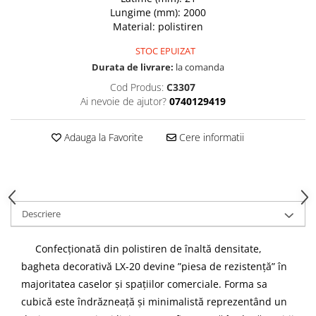
Cădițe Cabine Duș
Riflaje Decorative
Plinta PVC
Lungime (mm): 2000
Paravane pentru cazi de baie
Profile exterior Allegria
Material: polistiren
Parchet VINIL SPC - COLECTIA
Cazi de baie
AURA
Ancadramente
STOC EPUIZAT
Cazi cu hidromasaj
Brau decorativ exterior
Durata de livrare:
la comanda
Cazi freestanding
Solbanc
Cod Produs:
C3307
Cazi simple
Ai nevoie de ajutor?
0740129419
Profile Interior Allegria
Căzi de baie MONOBLOC
Brau polimer rigid
Iluminat baie
Adauga la Favorite
Cere informatii
Cornisa polimer rigid
Mobilier baie
Plinta polimer rigid
Mobilier baie Karag
Obiecte Sanitare
Descriere
Lavoare baie
Rezervoare WC incastrate
Confecționată din polistiren de înaltă densitate,
Vas WC/Bideu
bagheta decorativă LX-20 devine ”piesa de rezistență” în
Oglinzi Baie
majoritatea caselor și spațiilor comerciale. Forma sa
cubică este îndrăzneață și minimalistă reprezentând un