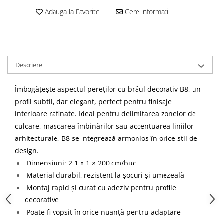
Cădițe Cabine Duș
Riflaje Decorative
Plinta PVC
Adauga la Favorite
Cere informatii
Paravane pentru cazi de baie
Profile exterior Allegria
Parchet VINIL SPC - COLECTIA
Cazi de baie
AURA
Ancadramente
Cazi cu hidromasaj
Brau decorativ exterior
Cazi freestanding
Solbanc
Descriere
Cazi simple
Profile Interior Allegria
Căzi de baie MONOBLOC
Brau polimer rigid
Îmbogățește aspectul pereților cu brâul decorativ B8, un
Iluminat baie
Cornisa polimer rigid
profil subtil, dar elegant, perfect pentru finisaje
Mobilier baie
Plinta polimer rigid
interioare rafinate. Ideal pentru delimitarea zonelor de
Mobilier baie Karag
culoare, mascarea îmbinărilor sau accentuarea liniilor
Obiecte Sanitare
arhitecturale, B8 se integrează armonios în orice stil de
design.
Lavoare baie
Dimensiuni: 2.1 × 1 × 200 cm/buc
Rezervoare WC incastrate
Material durabil, rezistent la șocuri și umezeală
Vas WC/Bideu
Montaj rapid și curat cu adeziv pentru profile
Oglinzi Baie
decorative
Poate fi vopsit în orice nuanță pentru adaptare