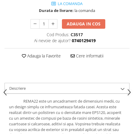
Cădițe Cabine Duș
Riflaje Decorative
LA COMANDA
Plinta PVC
Paravane pentru cazi de baie
Durata de livrare:
la comanda
Profile exterior Allegria
Parchet VINIL SPC - COLECTIA
Cazi de baie
AURA
Ancadramente
ADAUGA IN COS
Cazi cu hidromasaj
Brau decorativ exterior
Cazi freestanding
Cod Produs:
C3517
Solbanc
Ai nevoie de ajutor?
0740129419
Cazi simple
Profile Interior Allegria
Căzi de baie MONOBLOC
Brau polimer rigid
Adauga la Favorite
Cere informatii
Iluminat baie
Cornisa polimer rigid
Mobilier baie
Plinta polimer rigid
Mobilier baie Karag
Obiecte Sanitare
Descriere
Lavoare baie
Rezervoare WC incastrate
REMA22 este un ancadrament de dimensiuni medii, cu
un design simplu ce infrumuseteaza fatada casei. Acesta este
Vas WC/Bideu
realizat dintr-un polistiren cu o densitate mare EPS120, acoperit
Oglinzi Baie
cu un amestec de compusi pe baza de rasini sintetice, minerale
cuartoase si calcaroase, aditivi si apa. Vopsirea trebuie realizata
cu vopsea acrilica de exterior si in prealabil aplicat un strat sau