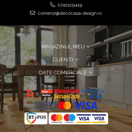
0740129419
comenzi@decocasa-design.ro
MAGAZINUL MEU
CLIENTI
DATE COMERCIALE