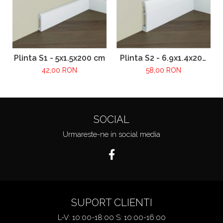
Plinta S1 - 5x1.5x200 cm
Plinta S2 - 6.9x1.4x200
cm
42,00 RON
58,00 RON
SOCIAL
Urmareste-ne in social media
SUPORT CLIENTI
L-V: 10:00-18:00 S: 10:00-16:00