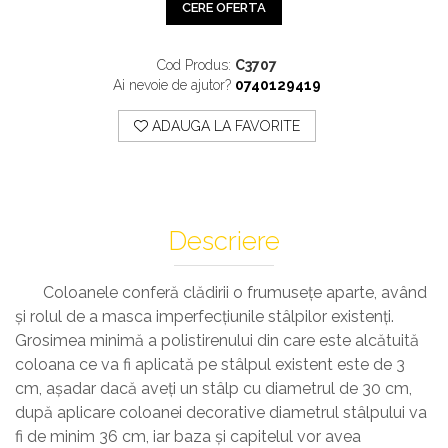
Profile Exterior Allegria
CERE OFERTA
Cazi De Baie
Plinta PVC
Ancadramente
Parchet VINIL SPC -
Cazi cu hidromasaj
Brau decorativ exterior
Cod Produs:
C3707
COLECTIA AURA
Cazi freestanding
Solbanc
Ai nevoie de ajutor?
0740129419
Cazi simple
Profile Interior Allegria
Căzi de baie MONOBLOC
ADAUGA LA FAVORITE
Brau polimer rigid
Iluminat Baie
Cornisa polimer rigid
Mobilier Baie
Plinta polimer rigid
Mobilier baie Karag
Descriere
Obiecte Sanitare
Lavoare baie
Coloanele conferă clădirii o frumusețe aparte, având
Rezervoare WC incastrate
și rolul de a masca imperfecțiunile stâlpilor existenți.
Vas WC/Bideu
Grosimea minimă a polistirenului din care este alcătuită
Oglinzi Baie
coloana ce va fi aplicată pe stâlpul existent este de 3
cm, așadar dacă aveți un stâlp cu diametrul de 30 cm,
după aplicare coloanei decorative diametrul stâlpului va
fi de minim 36 cm, iar baza și capitelul vor avea