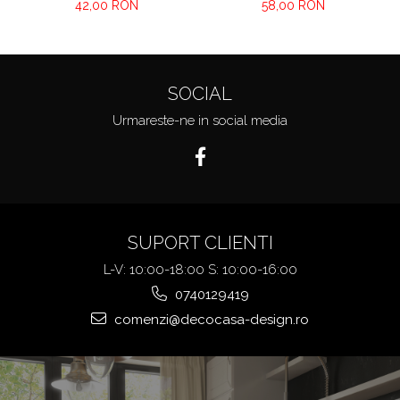
cm
42,00 RON
58,00 RON
SOCIAL
Urmareste-ne in social media
SUPORT CLIENTI
L-V: 10:00-18:00 S: 10:00-16:00
0740129419
comenzi@decocasa-design.ro