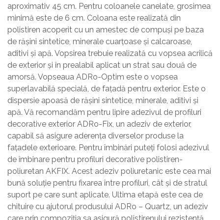
aproximativ 45 cm. Pentru coloanele canelate, grosimea
minimă este de 6 cm. Coloana este realizată din
polistiren acoperit cu un amestec de compuși pe baza
de rășini sintetice, minerale cuarțoase și calcaroase,
aditivi și apă. Vopsirea trebuie realizată cu vopsea acrilică
de exterior și în prealabil aplicat un strat sau două de
amorsă. Vopseaua ADRo-Optim este o vopsea
superlavabilă specială, de fațadă pentru exterior. Este o
dispersie apoasă de rășini sintetice, minerale, aditivi și
apă. Vă recomandăm pentru lipire adezivul de profiluri
decorative exterior ADRo-Fix, un adeziv de exterior,
capabil să asigure aderența diverselor produse la
fațadele exterioare. Pentru îmbinări puteți folosi adezivul
de îmbinare pentru profiluri decorative polistiren-
poliuretan AKFIX. Acest adeziv poliuretanic este cea mai
bună soluție pentru fixarea între profiluri, cât și de stratul
suport pe care sunt aplicate. Ultima etapă este cea de
chituire cu ajutorul produsului ADRo – Quartz, un adeziv
care prin compoziția sa asigură polistirenului rezistență