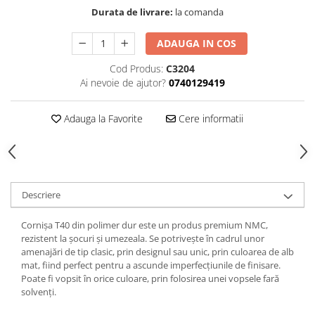
Cădițe Cabine Duș
Riflaje Decorative
Plinta PVC
Durata de livrare:
la comanda
Paravane pentru cazi de baie
Profile exterior Allegria
Parchet VINIL SPC - COLECTIA
Cazi de baie
ADAUGA IN COS
AURA
Ancadramente
Cazi cu hidromasaj
Brau decorativ exterior
Cod Produs:
C3204
Cazi freestanding
Ai nevoie de ajutor?
0740129419
Solbanc
Cazi simple
Profile Interior Allegria
Căzi de baie MONOBLOC
Adauga la Favorite
Cere informatii
Brau polimer rigid
Iluminat baie
Cornisa polimer rigid
Mobilier baie
Plinta polimer rigid
Mobilier baie Karag
Descriere
Obiecte Sanitare
Lavoare baie
Cornișa T40 din polimer dur este un produs premium NMC,
Rezervoare WC incastrate
rezistent la șocuri și umezeala. Se potrivește în cadrul unor
amenajări de tip clasic, prin designul sau unic, prin culoarea de alb
Vas WC/Bideu
mat, fiind perfect pentru a ascunde imperfecțiunile de finisare.
Oglinzi Baie
Poate fi vopsit în orice culoare, prin folosirea unei vopsele fară
solvenți.