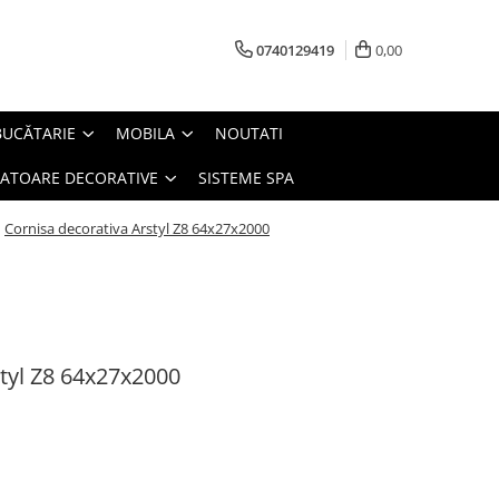
0740129419
0,00
BUCĂTARIE
MOBILA
NOUTATI
IATOARE DECORATIVE
SISTEME SPA
/
Cornisa decorativa Arstyl Z8 64x27x2000
styl Z8 64x27x2000