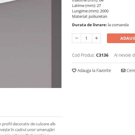
Înaltime (mm): 64
Latime (mm): 27
Lungime (mm): 2000
Material: poliuretan
Durata de livrare:
la comanda
ADAUG
Cod Produs:
C3136
Ai nevoie d
Adauga la Favorite
Cere 
 profil decorativ de culoare alb
rivește în cadrul unor amenajări