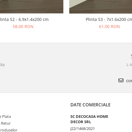
linta S2 - 6.9x1.4x200 cm
Plinta S3 - 7x1.6x200 c
58,00 RON
61,00 RON
dia
L-V
com
DATE COMERCIALE
 Plata
SC DECOCASA HOME
DECOR SRL
e Retur
J22/1468/2021
Produselor