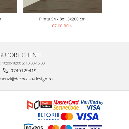
m
Plinta S4 - 8x1.3x200 cm
Pl
67,00 RON
SUPORT CLIENTI
: 10:00-18:00 S: 10:00-16:00
0740129419
enzi@decocasa-design.ro