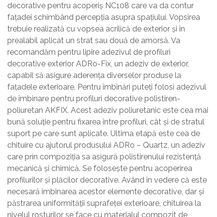
decorative pentru acoperiș NC108 care va da contur
fațadei schimbând percepția asupra spațiului. Vopsirea
trebuie realizată cu vopsea acrilică de exterior și în
prealabil aplicat un strat sau două de amorsă. Va
recomandăm pentru lipire adezivul de profiluri
decorative exterior ADRo-Fix, un adeziv de exterior,
capabil să asigure aderența diverselor produse la
fațadele exterioare. Pentru îmbinări puteți folosi adezivul
de îmbinare pentru profiluri decorative polistiren-
poliuretan AKFIX. Acest adeziv poliuretanic este cea mai
bună soluție pentru fixarea între profiluri, cât și de stratul
suport pe care sunt aplicate. Ultima etapă este cea de
chituire cu ajutorul produsului ADRo – Quartz, un adeziv
care prin compoziția sa asigură polistirenului rezistență
mecanică și chimică. Se folosește pentru acoperirea
profilurilor și plăcilor decorative. Având în vedere că este
necesară îmbinarea acestor elemente decorative, dar și
păstrarea uniformității suprafeței exterioare, chituirea la
nivelul rosturilor se face cu materialul compozit de