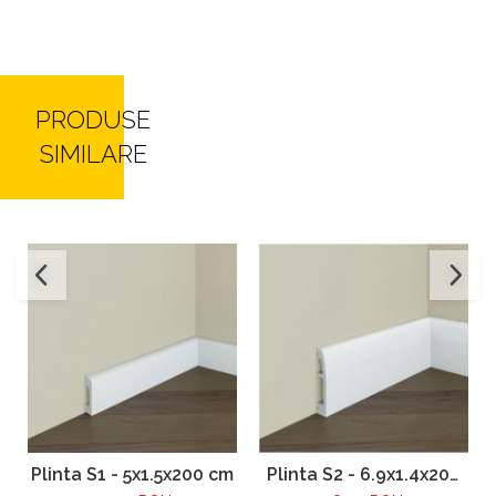
PRODUSE
SIMILARE
Plinta S1 - 5x1.5x200 cm
Plinta S2 - 6.9x1.4x200
cm