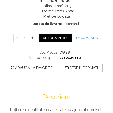
Profile Exterior Allegria
Înaltime (mm): 400
Cazi De Baie
Plinta PVC
Latime (mm): 203
Ancadramente
Lungime (mm): 2000
Parchet VINIL SPC -
Cazi cu hidromasaj
Brau decorativ exterior
Preț pe bucată
COLECTIA AURA
Cazi freestanding
Solbanc
Durata de livrare:
la comanda
Cazi simple
Profile Interior Allegria
Căzi de baie MONOBLOC
Brau polimer rigid
Iluminat Baie
LA COMANDA
ADAUGA IN COS
Cornisa polimer rigid
Mobilier Baie
Plinta polimer rigid
Cod Produs:
C3548
Mobilier baie Karag
Ai nevoie de ajutor?
0740129419
Obiecte Sanitare
ADAUGA LA FAVORITE
CERE INFORMATII
Lavoare baie
Rezervoare WC incastrate
Vas WC/Bideu
Oglinzi Baie
Descriere
Poți crea identitatea casei tale cu ajutorul cornișei