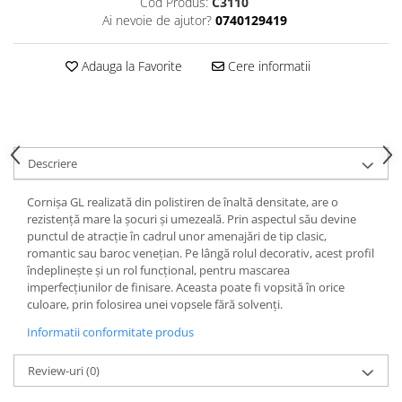
Cod Produs:
C3110
Cădițe Cabine Duș
Riflaje Decorative
Plinta PVC
Ai nevoie de ajutor?
0740129419
Paravane pentru cazi de baie
Profile exterior Allegria
Parchet VINIL SPC - COLECTIA
Cazi de baie
AURA
Ancadramente
Adauga la Favorite
Cere informatii
Cazi cu hidromasaj
Brau decorativ exterior
Cazi freestanding
Solbanc
Cazi simple
Profile Interior Allegria
Căzi de baie MONOBLOC
Brau polimer rigid
Descriere
Iluminat baie
Cornisa polimer rigid
Mobilier baie
Cornișa GL realizată din polistiren de înaltă densitate, are o
Plinta polimer rigid
rezistență mare la șocuri și umezeală. Prin aspectul său devine
Mobilier baie Karag
punctul de atracție în cadrul unor amenajări de tip clasic,
Obiecte Sanitare
romantic sau baroc venețian. Pe lângă rolul decorativ, acest profil
îndeplinește și un rol funcțional, pentru mascarea
Lavoare baie
imperfecțiunilor de finisare. Aceasta poate fi vopsită în orice
Rezervoare WC incastrate
culoare, prin folosirea unei vopsele fără solvenți.
Vas WC/Bideu
Informatii conformitate produs
Oglinzi Baie
Review-uri
(0)