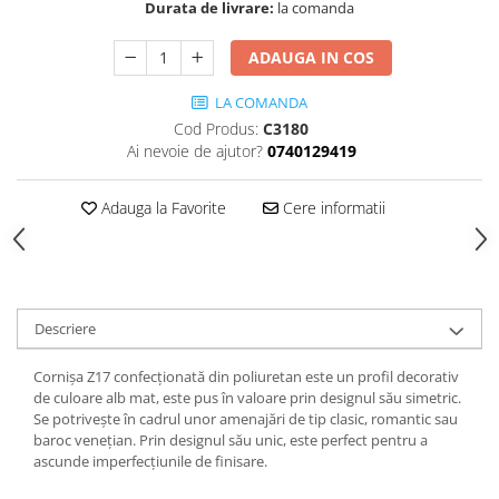
Cădițe Cabine Duș
Durata de livrare:
la comanda
Riflaje Decorative
Plinta PVC
Paravane pentru cazi de baie
Profile exterior Allegria
Parchet VINIL SPC - COLECTIA
ADAUGA IN COS
Cazi de baie
AURA
Ancadramente
Cazi cu hidromasaj
LA COMANDA
Brau decorativ exterior
Cazi freestanding
Cod Produs:
C3180
Solbanc
Ai nevoie de ajutor?
0740129419
Cazi simple
Profile Interior Allegria
Căzi de baie MONOBLOC
Brau polimer rigid
Adauga la Favorite
Cere informatii
Iluminat baie
Cornisa polimer rigid
Mobilier baie
Plinta polimer rigid
Mobilier baie Karag
Obiecte Sanitare
Descriere
Lavoare baie
Rezervoare WC incastrate
Cornișa Z17 confecționată din poliuretan este un profil decorativ
de culoare alb mat, este pus în valoare prin designul său simetric.
Vas WC/Bideu
Se potrivește în cadrul unor amenajări de tip clasic, romantic sau
Oglinzi Baie
baroc venețian. Prin designul său unic, este perfect pentru a
ascunde imperfecțiunile de finisare.