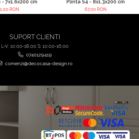
3 - 7x1.6x200 cm
Plinta S4 - 8x1.3x200 cm
1,00 RON
67,00 RON
SUPORT CLIENTI
L-V: 10:00-18:00 S: 10:00-16:00
0740129419
comenzi@decocasa-design.ro