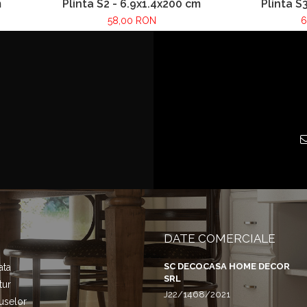
m
Plinta S2 - 6.9x1.4x200 cm
Plinta S
58,00 RON
6
DATE COMERCIALE
SC DECOCASA HOME DECOR
ata
SRL
tur
J22/1468/2021
uselor