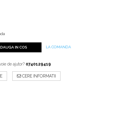
nda
LA COMANDA
DAUGA IN COS
voie de ajutor?
0740129419
E
CERE INFORMATII