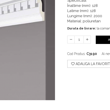
Specificatii:
Înaltime (mm): 128
Latime (mm): 128
Lungime (mm): 2000
Material: poliuretan
Durata de livrare:
la coma
A
Cod Produs:
C3190
Ai ne
ADAUGA LA FAVORIT