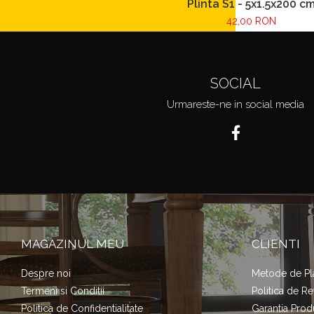
Plinta S1 - 5x1.5x200 c
42,00 RON
SOCIAL
Urmareste-ne in social media
MAGAZINUL MEU
CLIENTI
Despre noi
Metode de Pl
Termeni si Conditii
Politica de Re
Politica de Confidentialitate
Garantia Prod