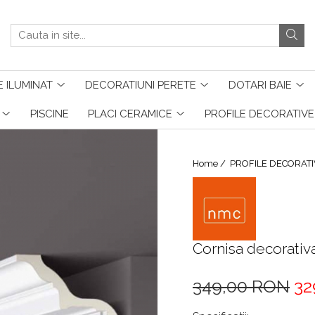
 ILUMINAT
DECORATIUNI PERETE
DOTARI BAIE
PISCINE
PLACI CERAMICE
PROFILE DECORATIVE
Home /
PROFILE DECORATI
Cornisa decorativ
349,00 RON
32